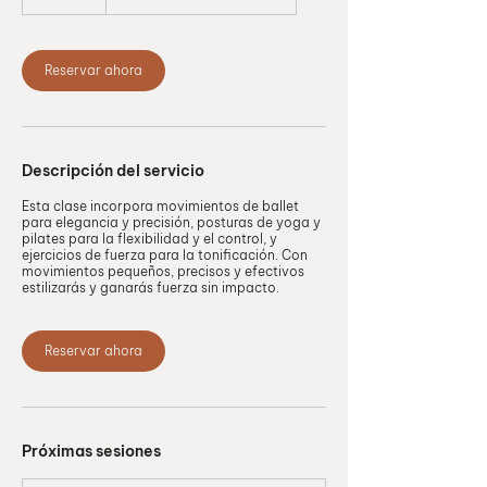
0
m
i
Reservar ahora
n
Descripción del servicio
Esta clase incorpora movimientos de ballet
para elegancia y precisión, posturas de yoga y
pilates para la flexibilidad y el control, y
ejercicios de fuerza para la tonificación. Con
movimientos pequeños, precisos y efectivos
estilizarás y ganarás fuerza sin impacto.
Reservar ahora
Próximas sesiones