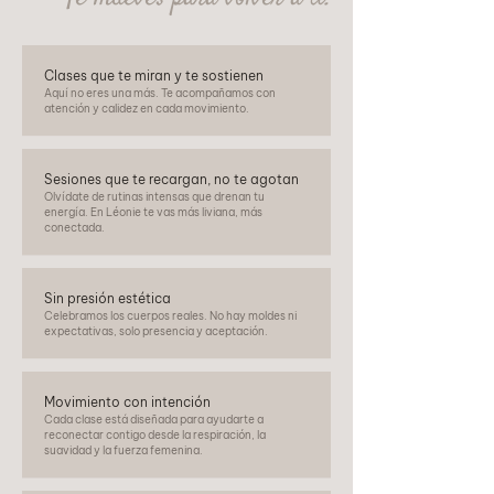
Clases que te miran y te sostienen
Aquí no eres una más. Te acompañamos con
atención y calidez en cada movimiento.
Sesiones que te recargan, no te agotan
Olvídate de rutinas intensas que drenan tu
energía. En Léonie te vas más liviana, más
conectada.
Sin presión estética
Celebramos los cuerpos reales. No hay moldes ni
expectativas, solo presencia y aceptación.
Movimiento con intención
Cada clase está diseñada para ayudarte a
reconectar contigo desde la respiración, la
suavidad y la fuerza femenina.