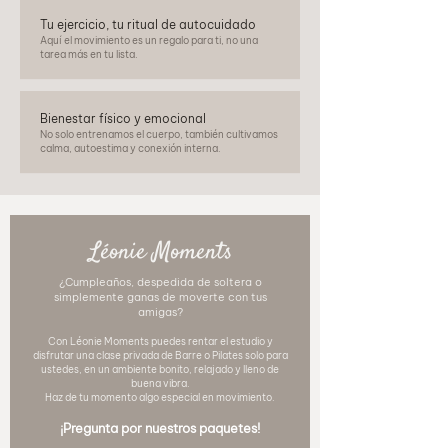
Tu ejercicio, tu ritual de autocuidado
Aquí el movimiento es un regalo para ti, no una
tarea más en tu lista.
Bienestar físico y emocional
No solo entrenamos el cuerpo, también cultivamos
calma, autoestima y conexión interna.
Léonie Moments
¿Cumpleaños, despedida de soltera o
simplemente ganas de moverte con tus
amigas?
Con Léonie Moments puedes rentar el estudio y
disfrutar una clase privada de Barre o Pilates solo para
ustedes, en un ambiente bonito, relajado y lleno de
buena vibra.
Haz de tu momento algo especial en movimiento.
¡Pregunta por nuestros paquetes!