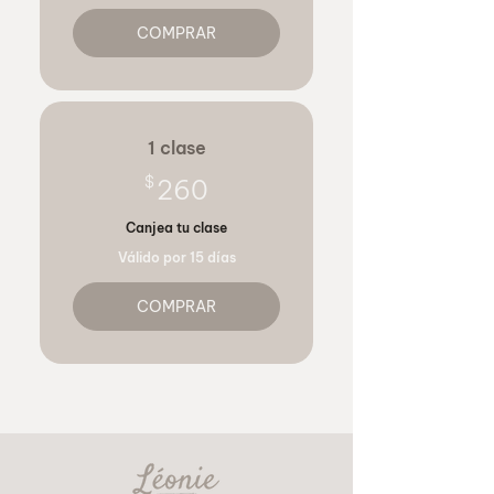
COMPRAR
1 clase
260$
$
260
Canjea tu clase
Válido por 15 días
COMPRAR